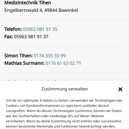
Medizintechnik Tihen
Engelbertswald 4, 49844 Bawinkel
Telefon:
05963 981 91 35
Fax:
05963 981 91 37
Simon Tihen:
0174 335 33 99
Mathias Surmann:
0176 61 63 02 71
info@medizintechnik-tihen.de
Zustimmung verwalten
Öffnungszeiten:
Mo. – Fr.: 08:00 – 17:00 Uhr
Um dir ein optimales Erlebnis zu bieten, verwenden wir Technologien wie
Cookies, um Geräteinformationen zu speichern und/oder darauf
Copyright 2024 © Medizintechnik Tihen – Ihr Profi aus
zuzugreifen. Wenn du diesen Technologien zustimmst, können wir Daten
Norddeutschland |
Impressum
|
Datenschutz
wie das Surfverhalten oder eindeutige IDs auf dieser Website
verarbeiten. Wenn du deine Zustimmung nicht erteilst oder zurückziehst,
können bestimmte Merkmale und Funktionen beeinträchtigt werden.